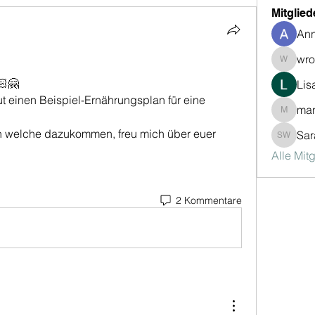
Mitglied
Ann
wro
wrohlfs
🏻🤗
Lis
einen Beispiel-Ernährungsplan für eine 
man
mandy-f
 welche dazukommen, freu mich über euer 
Sar
Sarah Wi
Alle Mit
2 Kommentare