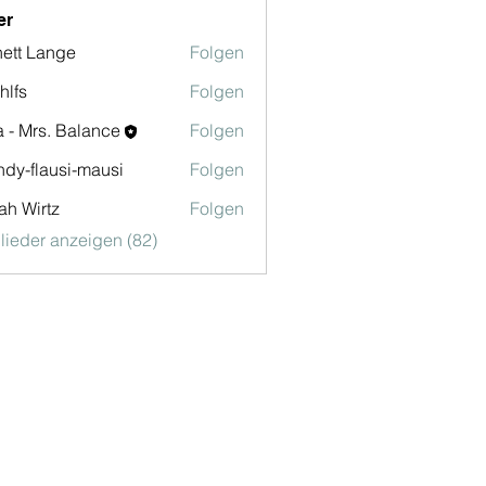
er
ett Lange
Folgen
hlfs
Folgen
a - Mrs. Balance
Folgen
dy-flausi-mausi
Folgen
lausi-mausi
ah Wirtz
Folgen
rtz
glieder anzeigen (82)