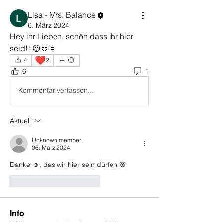
Lisa - Mrs. Balance
6. März 2024
Hey ihr Lieben, schön dass ihr hier 
seid!! 😍🫶🏻
❤️
4
2
6
1
Kommentar verfassen...
Aktuell
Unknown member
06. März 2024
Danke ☺️, das wir hier sein dürfen 🌸
Gefällt mir
Antworten
Info