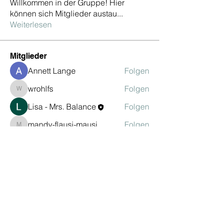
Willkommen in der Gruppe! Hier
können sich Mitglieder austau
...
Weiterlesen
Mitglieder
Annett Lange
Folgen
wrohlfs
Folgen
wrohlfs
Lisa - Mrs. Balance
Folgen
mandy-flausi-mausi
Folgen
mandy-flausi-mausi
Sarah Wirtz
Folgen
Sarah Wirtz
Alle Mitglieder anzeigen (82)