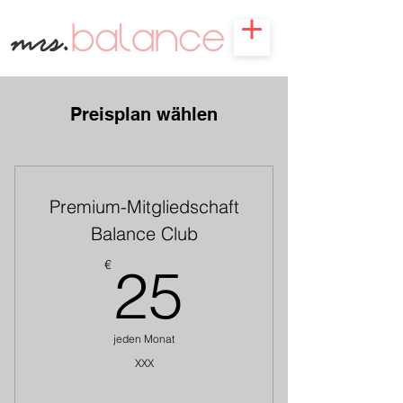
Preisplan wählen
Premium-Mitgliedschaft
Balance Club
25€
€
25
jeden Monat
XXX